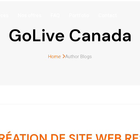
ices
Nos offres
FAQ
Portfolio
Contact
GoLive Canada
Home
Author Blogs
RÉATION DE SITE WEB R