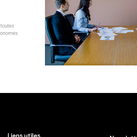
 toutes
autonomes
Liens utiles