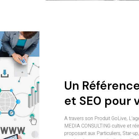
Un Référenc
et SE0 pour v
A travers son Produit GoLive, L’a
MEDIA CONSULTING cultive et réinv
proposant aux Particuliers, Star-