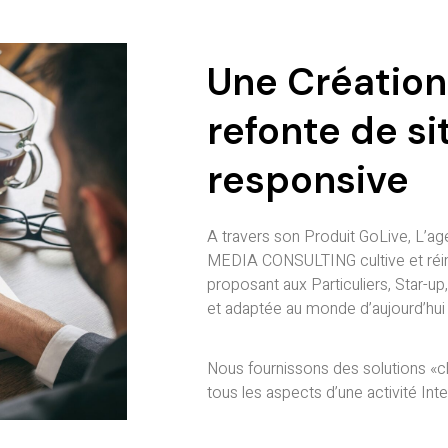
Une Création
refonte de s
responsive
A travers son Produit GoLive, L’a
MEDIA CONSULTING cultive et réinv
proposant aux Particuliers, Star-
et adaptée au monde d’aujourd’hui
Nous fournissons des solutions «c
tous les aspects d’une activité In