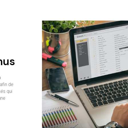
nus
a
afin de
sés qui
une